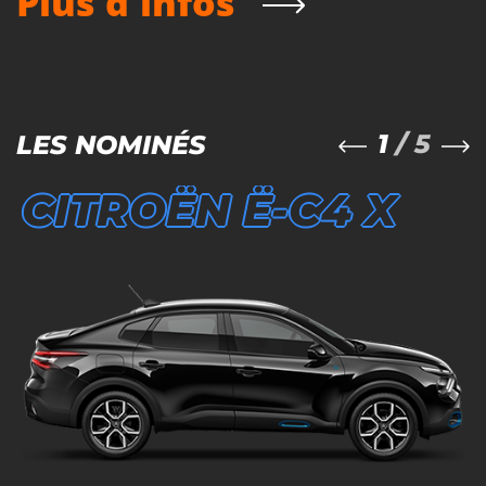
Plus d'infos
1
/ 5
LES NOMINÉS
CITROËN Ë-C4 X