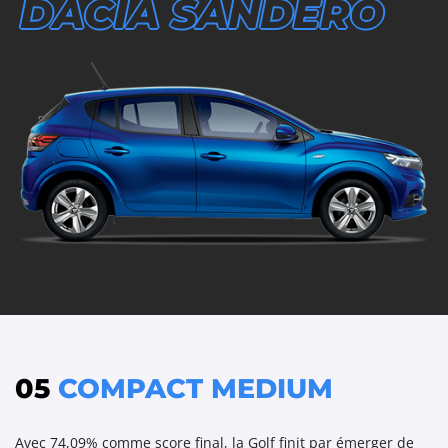
DACIA SANDERO
05
COMPACT MEDIUM
Avec 74,09% comme score final, la Golf finit par émerger de